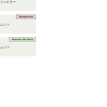
ジュピター
Stradivarius
ムンツ
Guarneri del Gesu
ムンツ