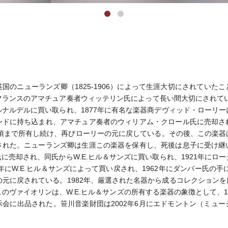
国のニューランズ卿（1825-1906）によって生涯大切にされていた
ランスのアマチュア奏者ウィッテリン氏によって長い間大切にされてい
ナルデルに買い取られ、1877年に有名な楽器商デヴィッド・ローリ
ンドに持ち込まれ、アマチュア奏者のウィリアム・クロール氏に売却さ
年頃まで所有し続け、再びローリーの元に戻している。その後、この楽
された。ニューランズ卿は生涯この楽器を保有し、死後は息子に受け継
ド氏に売却され、同氏からW.E.ヒル＆サンズに買い取られ、1921年にロ
年にW.E.ヒル＆サンズによって買い戻され、1962年にダンバー氏の手
ズの元に戻されている。1982年、厳選された名器から成るコレクションを
のヴァイオリンは、W.E.ヒル＆サンズの所有する楽器の象徴として、1
会に出品された。笹川音楽財団は2002年6月にエドモントン（ミュ