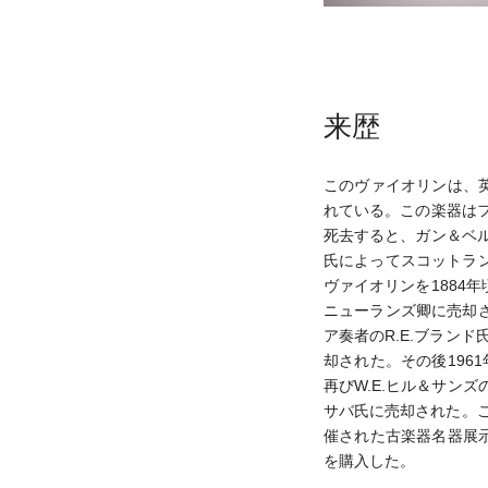
来歴
このヴァイオリンは、英
れている。この楽器はフ
死去すると、ガン＆ベル
氏によってスコットラ
ヴァイオリンを1884
ニューランズ卿に売却
ア奏者のR.E.ブラン
却された。その後1961
再びW.E.ヒル＆サン
サバ氏に売却された。こ
催された古楽器名器展示
を購入した。