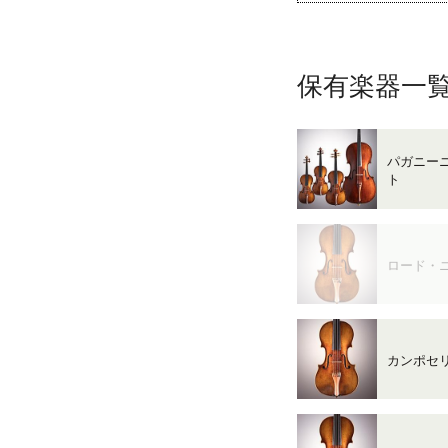
保有楽器一
パガニー
ト
ロード・
カンポセ