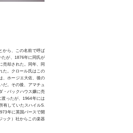
ことから、この名前で呼ば
たが、1876年に同氏が
ーに売却された。同年、同
れた。クロール氏はこの
器は、ホージエ大佐、後の
いだ。その後、アマチュ
ーダ・バックハウス嬢に売
に渡ったが、1964年には
所有していたスハイルS.
973年に英国バースで開
ージック）社からこの楽器